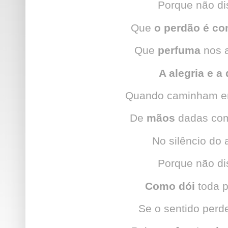
Porque não d
Que
o perdão é co
Que
perfuma
nos 
A alegria e a 
Quando caminham em
De
mãos
dadas com
No silêncio do
Porque não d
Como dói
toda p
Se o sentido perd